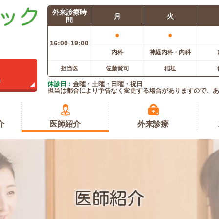
外来診療時
月
火
間
●
●
16:00-
19:00
内科
神経内科・内科
担当医
佐藤賢司
稲垣
)
休診日：
金曜・土曜・日曜・祝日
担当は都合により予告なく変更する場合がありますので、あ
介
医師紹介
外来診療
医師紹介