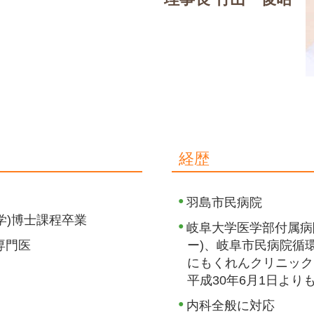
経歴
羽島市民病院
学)博士課程卒業
岐阜大学医学部付属病
専門医
ー)、岐阜市民病院循
にもくれんクリニック
平成30年6月1日よ
内科全般に対応