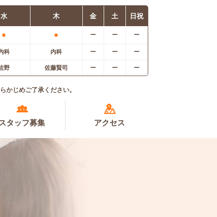
水
木
金
土
日祝
●
●
ー
ー
ー
内科
内科
ー
ー
ー
佐野
佐藤賢司
ー
ー
ー
らかじめご了承ください。
スタッフ募集
アクセス